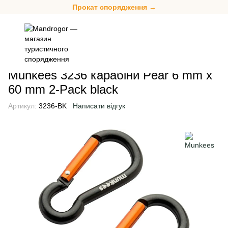
Прокат спорядження →
Аксесуари
Карабіни
Карабіни Munkees
Munkees 3236 кара
Munkees 3236 карабіни Pear 6 mm x
60 mm 2-Pack black
Артикул:
3236-BK
Написати відгук