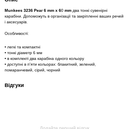
Munkees
3236
Pear
6
mm
x
6
0
mm
два тонкі сувенірні
карабіни. Допоможуть в організації та закріпленні ваших речей
і аксесуарів.
Особливості:
• легкі та компактні
• тонкі діаметр 6 мм
• в комплекті два карабіна одного кольору
• доступні в п'яти кольорах: блакитний, зелений,
помаранчевий, сірий, чорний
Відгуки
Додайте перший відгук