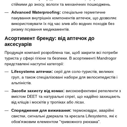
стійкими до зносу, вологи та механічних пошкоджень.
Advanced Waterproofing:
спеціальне герметичне
пакування внутрішніх компонентів аптечок, що дозволяє
використовувати їх під час злив або водних походів без
ризику псування медикаментів.
Асортимент бренду: від аптечок до
аксесуарів
Продукція компанії розроблена так, щоб закрити всі потреби
туриста у сфері гігієни та безпеки. В асортименті Mandrogor
представлені наступні категорії:
Lifesystems аптечки:
серії для соло-туристів, великих
груп, а також спеціалізовані набори для велосипедистів і
альпіністів.
Засоби захисту від комах:
високоефективні репеленти з
вмістом DEET та натуральні спреї, що надійно захищають
від кліщів і москітів у тропіках або лісах.
Спорядження для виживання:
термоковдри, аварійні
свистки, сигнальні дзеркала та кресала Lifesystems, які є
обов'язковим елементом "тривожного рюкзака".