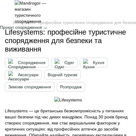
Lifesystems: професійне туристичне спорядження для безпе
Прокат спорядження →
Lifesystems: професійне туристичне
спорядження для безпеки та
виживання
Спорядження
Одяг
Кухня
Аксесуари
Водний туризм
Зимове спорядження
Розпродаж
Lifesystems — це британська безкомпромісність у питаннях
вашої безпеки під час диких мандрівок. Понад 30 років бренд
створює спорядження, яке стає вирішальним фактором у
критичних ситуаціях: від професійних аптечок до засобів
виживання. Обирайте надійність, перевірену експедиціями в