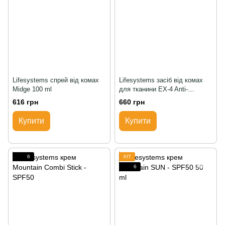
Lifesystems спрей від комах
Lifesystems засіб від комах
Midge 100 ml
для тканини EX-4 Anti-
Mosquito
616 грн
660 грн
Купити
Купити
6
ХІТ
6