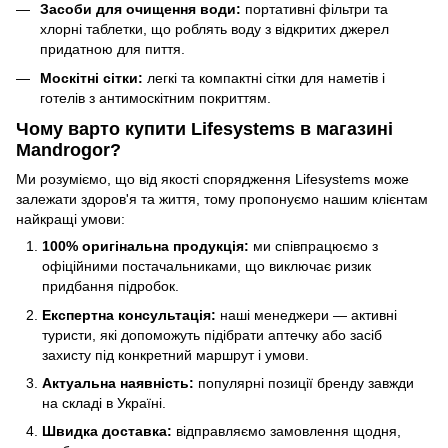
Засоби для очищення води:
портативні фільтри та
хлорні таблетки, що роблять воду з відкритих джерел
придатною для пиття.
Москітні сітки:
легкі та компактні сітки для наметів і
готелів з антимоскітним покриттям.
Чому варто купити Lifesystems в магазині
Mandrogor?
Ми розуміємо, що від якості спорядження Lifesystems може
залежати здоров'я та життя, тому пропонуємо нашим клієнтам
найкращі умови:
100% оригінальна продукція:
ми співпрацюємо з
офіційними постачальниками, що виключає ризик
придбання підробок.
Експертна консультація:
наші менеджери — активні
туристи, які допоможуть підібрати аптечку або засіб
захисту під конкретний маршрут і умови.
Актуальна наявність:
популярні позиції бренду завжди
на складі в Україні.
Швидка доставка:
відправляємо замовлення щодня,