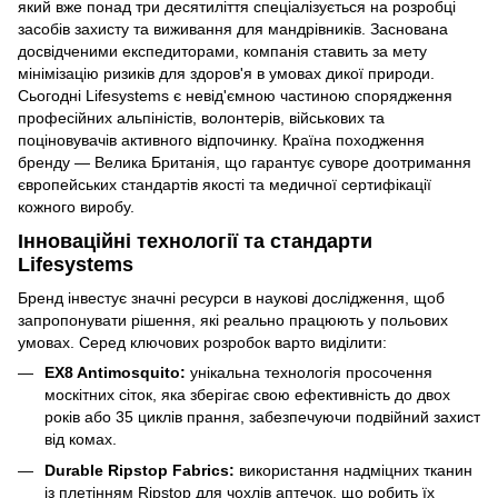
який вже понад три десятиліття спеціалізується на розробці
засобів захисту та виживання для мандрівників. Заснована
досвідченими експедиторами, компанія ставить за мету
мінімізацію ризиків для здоров'я в умовах дикої природи.
Сьогодні Lifesystems є невід'ємною частиною спорядження
професійних альпіністів, волонтерів, військових та
поціновувачів активного відпочинку. Країна походження
бренду — Велика Британія, що гарантує суворе доотримання
європейських стандартів якості та медичної сертифікації
кожного виробу.
Інноваційні технології та стандарти
Lifesystems
Бренд інвестує значні ресурси в наукові дослідження, щоб
запропонувати рішення, які реально працюють у польових
умовах. Серед ключових розробок варто виділити:
EX8 Antimosquito:
унікальна технологія просочення
москітних сіток, яка зберігає свою ефективність до двох
років або 35 циклів прання, забезпечуючи подвійний захист
від комах.
Durable Ripstop Fabrics:
використання надміцних тканин
із плетінням Ripstop для чохлів аптечок, що робить їх