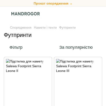
Прокат спорядження →
Спорядження
Намети і тенти
Футпринти
Футпринти
Фільтр
За популярністю