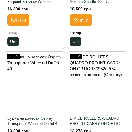
Farpoint Fairview Wheeled
Sojourn Shuttle 100, Uni,
Travel Pack 65, Uni, Чорний
Чорний
16 380 грн
18 560 грн
Купити
Купити
Розмір
Розмір
Uni
Uni
6
6
Сумка на колесах Osprey
DIVIDE ROLLERS-QUADRO
Transporter Wheeled Duffel 40,
PRO INT CARRY ON OPTIC
Uni, Зелений
150952/9974 віліза на колесах
13 090 грн
12 278 грн