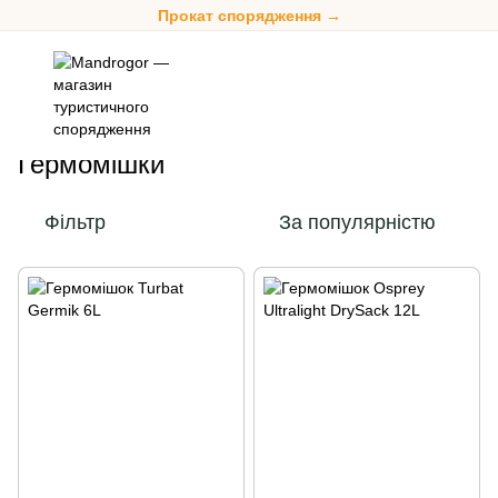
Прокат спорядження →
Спорядження
Гермомішки та чохли
Гермомішки
Гермомішки
Фільтр
За популярністю