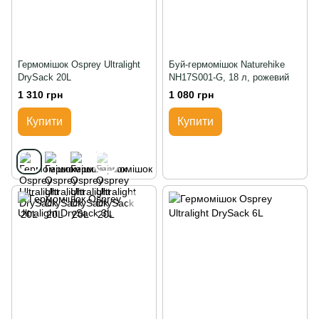
Гермомішок Osprey Ultralight
Буй-гермомішок Naturehike
DrySack 20L
NH17S001-G, 18 л, рожевий
1 310 грн
1 080 грн
Купити
Купити