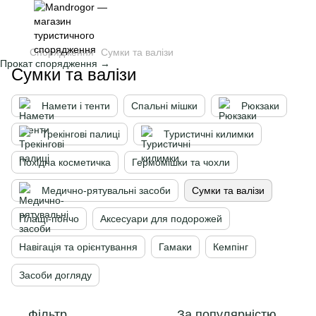
Спорядження
Сумки та валізи
Прокат спорядження →
Сумки та валізи
Намети і тенти
Спальні мішки
Рюкзаки
Трекінгові палиці
Туристичні килимки
Похідна косметичка
Гермомішки та чохли
Медично-рятувальні засоби
Сумки та валізи
Плащі-пончо
Аксесуари для подорожей
Навігація та орієнтування
Гамаки
Кемпінг
Засоби догляду
Фільтр
За популярністю