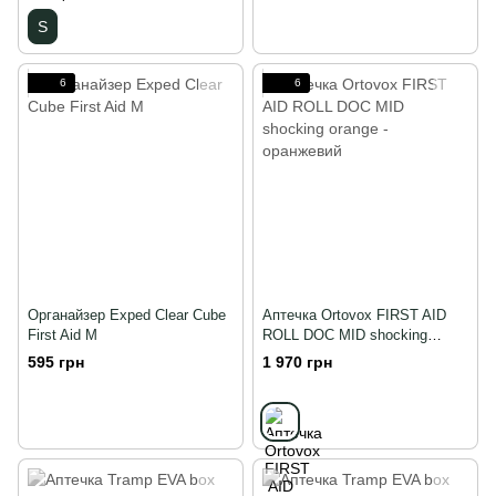
S
6
6
Органайзер Exped Clear Cube
Аптечка Ortovox FIRST AID
First Aid M
ROLL DOC MID shocking
orange - оранжевий,
595 грн
1 970 грн
оранжевий, Shocking orange