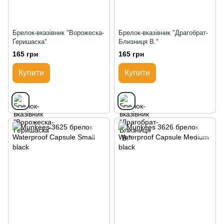
Брелок-вказівник "Ворожеска-
Брелок-вказівник "Драгобрат-
Ґеришаска"
Близниця В."
165 грн
165 грн
Купити
Купити