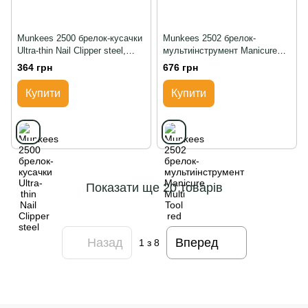
Munkees 2500 брелок-кусачки
Munkees 2502 брелок-
Ultra-thin Nail Clipper steel,
мультиінструмент Manicure
steel
Multi Tool red, Червоний
364 грн
676 грн
Купити
Купити
Показати ще 20 товарів
Назад
Вперед
1
з 8