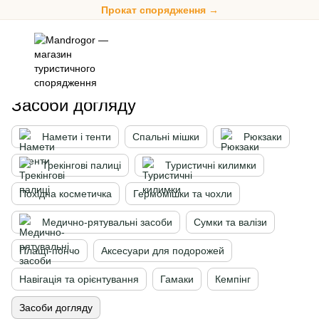
Прокат спорядження →
Спорядження
Засоби догляду
Засоби догляду
Намети і тенти
Спальні мішки
Рюкзаки
Трекінгові палиці
Туристичні килимки
Похідна косметичка
Гермомішки та чохли
Медично-рятувальні засоби
Сумки та валізи
Плащі-пончо
Аксесуари для подорожей
Навігація та орієнтування
Гамаки
Кемпінг
Засоби догляду