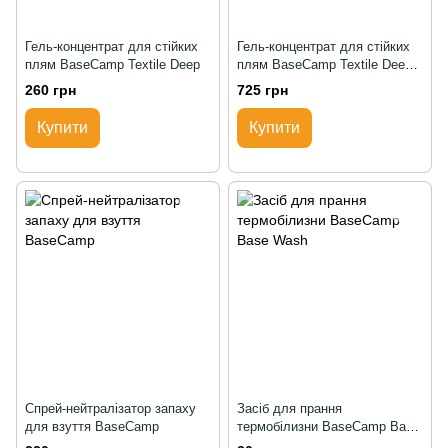
Гель-концентрат для стійких
Гель-концентрат для стійких
плям BaseCamp Textile Deep
плям BaseCamp Textile Deep
Wash
260 грн
725 грн
Купити
Купити
Спрей-нейтралізатор запаху
Засіб для прання
для взуття BaseCamp
термобілизни BaseCamp Base
Wash