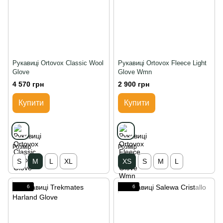
Рукавиці Ortovox Classic Wool
Рукавиці Ortovox Fleece Light
Glove
Glove Wmn
4 570 грн
2 900 грн
Купити
Купити
Розмір
Розмір
S
M
L
XL
XS
S
M
L
6
6