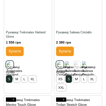
Рукавиці Trekmates Harland
Рукавиці Salewa Cristallo
Glove
1 550 грн
2 380 грн
Купити
Купити
Розмір
Розмір
S
M
L
XL
XS
S
M
L
XL
XXL
6
6