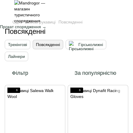
Одяг
Зимові рукавиці
Повсякденні
Прокат спорядження →
Повсякденні
Трекінгові
Повсякденні
Гірськолижні
Лайнери
Фільтр
За популярністю
6
6