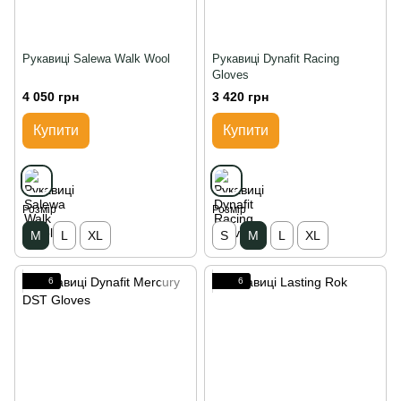
Рукавиці Salewa Walk Wool
Рукавиці Dynafit Racing
Gloves
4 050 грн
3 420 грн
Купити
Купити
Розмір
Розмір
M
L
XL
S
M
L
XL
6
6