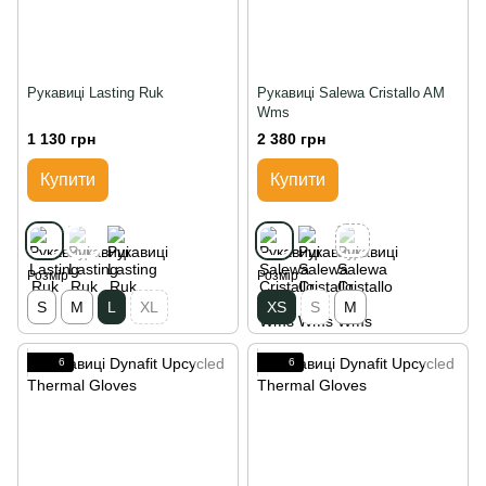
Рукавиці Lasting Ruk
Рукавиці Salewa Cristallo AM
Wms
1 130 грн
2 380 грн
Купити
Купити
Розмір
Розмір
S
M
L
XL
XS
S
M
6
6