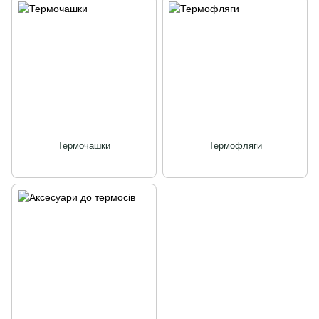
Термочашки
Термофляги