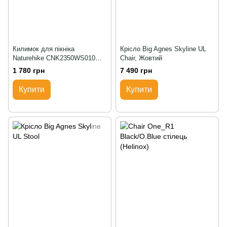
Килимок для пікніка
Крісло Big Agnes Skyline UL
Naturehike CNK2350WS010
Chair, Жовтий
210*240 см, блакитний із
1 780 грн
7 490 грн
принтом
Купити
Купити