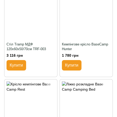
Стіл Tramp МДФ
Кемпінгове крісло BaseCamp
120х60х50/70см TRF-003
Hunter
3 116 грн
1 780 грн
Купити
Купити