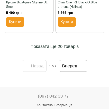
Крісло Big Agnes Skyline UL
Chair One_R1 Black/O.Blue
Stool
стілець (Helinox)
5 490 грн
5 565 грн
Купити
Купити
Показати ще 20 товарів
Назад
Вперед
1
з 7
(097) 042 33 77
Контактна інформація