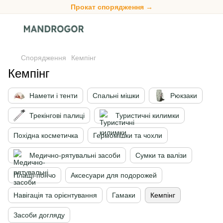
Прокат спорядження →
Спорядження
Кемпінг
Кемпінг
Намети і тенти
Спальні мішки
Рюкзаки
Трекінгові палиці
Туристичні килимки
Похідна косметичка
Гермомішки та чохли
Медично-рятувальні засоби
Сумки та валізи
Плащі-пончо
Аксесуари для подорожей
Навігація та орієнтування
Гамаки
Кемпінг
Засоби догляду