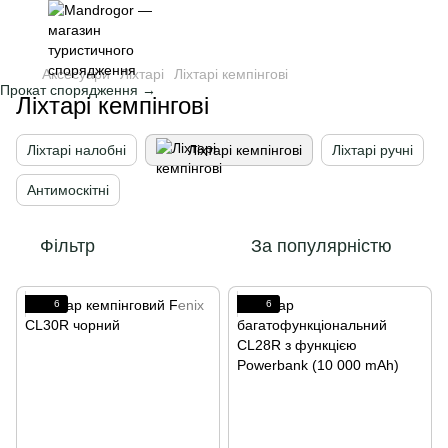
Аксесуари
Ліхтарі
Ліхтарі кемпінгові
Прокат спорядження →
Ліхтарі кемпінгові
Ліхтарі налобні
Ліхтарі кемпінгові
Ліхтарі ручні
Антимоскітні
Фільтр
За популярністю
6
6