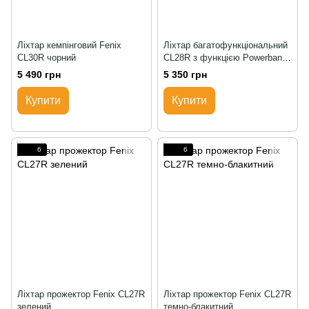
Ліхтар кемпінговий Fenix
Ліхтар багатофункціональний
CL30R чорний
CL28R з функцією Powerbank
(10 000 mAh)
5 490 грн
5 350 грн
Купити
Купити
6
6
Ліхтар прожектор Fenix CL27R
Ліхтар прожектор Fenix CL27R
зелений
темно-блакитний