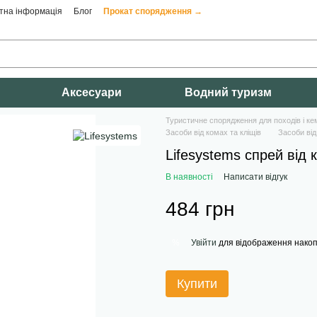
тна інформація
Блог
Прокат спорядження →
Аксесуари
Водний туризм
Туристичне спорядження для походів і ке
Засоби від комах та кліщів
Засоби від
Lifesystems спрей від 
В наявності
Написати відгук
484 грн
Увійти
для відображення накоп
%
Купити