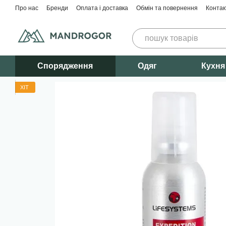
Перейти до основного контенту
Про нас
Бренди
Оплата і доставка
Обмін та повернення
Контак
Спорядження
Одяг
Кухня
ХІТ