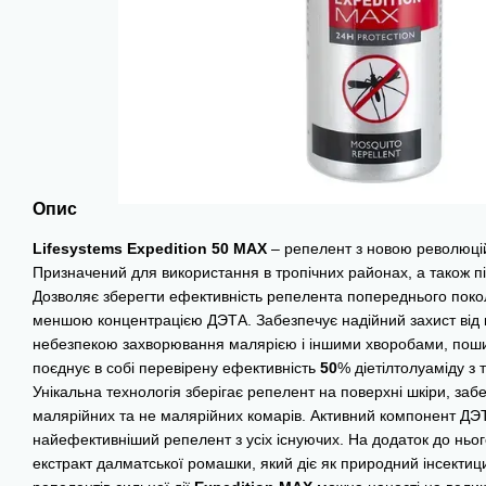
Опис
Lifesystems
Expedition
50
MAX
– репелент з новою революці
Призначений для використання в тропічних районах, а також п
Дозволяє зберегти ефективність репелента попереднього пок
меншою концентрацією ДЭТА. Забезпечує надійний захист від 
небезпекою захворювання малярією і іншими хворобами, по
поєднує в собі перевірену ефективність
50
% діетілтолуаміду з
Унікальна технологія зберігає репелент на поверхні шкіри, заб
малярійних та не малярійних комарів. Активний компонент ДЭ
найефективніший репелент з усіх існуючих. На додаток до ньог
екстракт далматської ромашки, який діє як природний інсектици