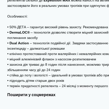
репелентів сильної дії
Expedition
MAX
можна наності на велик
застосовувати його в реальних умовах тропіків при одягнутих ф
Особливості:
• 50% ДЕТА – гарантує високий рівень захисту. Рекомендована
•
DermaLOC®
– технологія дозволяє створити міцний захисний
поглинання засобу
•
Dual
Action
– технологія подвійної дії. Завдяки застосуванн
інсектициду – далматської ромашки
• клінічно протестований проти малярійних і немалярійних ком
• міцний алюмінієвий флакон з насосом-розпилювачем
• захисна дія триває до 8 годин після нанесення, можливо трир
збільшенням часу дії до 24 годин
• стійка до поту і вологісті – ідеальний в умовах тропіків або 
• підходить дітям старше двох років
• термін придатності репелента – 24 місяці з моменту першого
Поширити у соцмережах