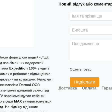
Новий відгук або комента
йною формулою подвійної дії.
ід час сімейних подорожей.
оління
Expedition
100+
з удвічі
Оцініть товар
комах в регіонах з підвищеною
ширюваними комахами. Репелент
Надіслати
 технологією DermaLOC®.
Доставка
Оплата
Гара
езпечуючи тривалий захист від
ТА зарекомендував себе як
о в серії
MAX
використовується
д. На відміну від інших