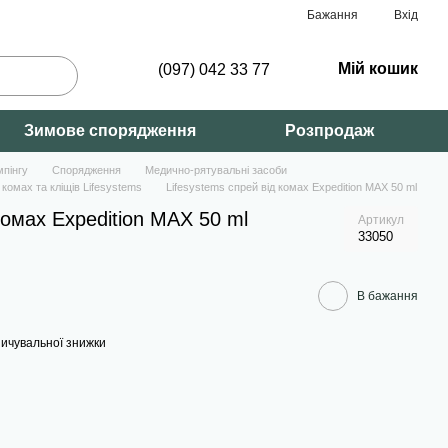
Бажання
Вхід
Мій кошик
(097) 042 33 77
Зимове спорядження
Розпродаж
мпінгу
Спорядження
Медично-рятувальні засоби
 комах та кліщів Lifesystems
Lifesystems спрей від комах Expedition MAX 50 ml
комах Expedition MAX 50 ml
Артикул
33050
В бажання
ичувальної знижки