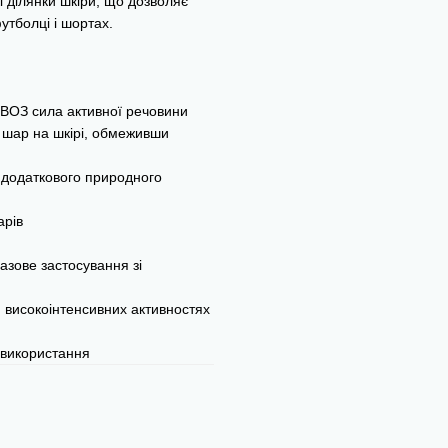
і ділянки шкіри, що дозволяє
утболці і шортах.
 ВОЗ сила активної речовини
 шар на шкірі, обмеживши
ю додаткового природного
арів
азове застосування зі
при високоінтенсивних активностях
 використання