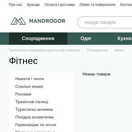
Перейти до основного контенту
Про нас
Бренди
Оплата і доставка
Обмін та повернення
Контак
Спорядження
Одяг
Кухня
Туристичне спорядження для походів і кемпінгу
Спорядження
Фітнес
Фітнес
Немає товарів
Намети і тенти
Спальні мішки
Рюкзаки
Трекінгові палиці
Туристичні килимки
Похідна косметичка
Гермомішки та чохли