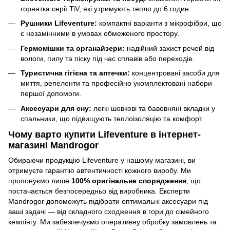
горнятка серії TiV, які утримують тепло до 6 годин.
Рушники Lifeventure:
компактні варіанти з мікрофібри, що
є незамінними в умовах обмеженого простору.
Гермомішки та органайзери:
надійний захист речей від
вологи, пилу та піску під час сплавів або переходів.
Туристична гігієна та аптечки:
концентровані засоби для
миття, репеленти та професійно укомплектовані набори
першої допомоги.
Аксесуари для сну:
легкі шовкові та бавовняні вкладки у
спальники, що підвищують теплоізоляцію та комфорт.
Чому варто купити Lifeventure в інтернет-
магазині Mandrogor
Обираючи продукцію Lifeventure у нашому магазині, ви
отримуєте гарантію автентичності кожного виробу. Ми
пропонуємо лише
100% оригінальне спорядження
, що
постачається безпосередньо від виробника. Експерти
Mandrogor допоможуть підібрати оптимальні аксесуари під
ваші задачі — від складного сходження в гори до сімейного
кемпінгу. Ми забезпечуємо оперативну обробку замовлень та