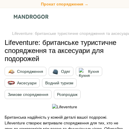
Прокат спорядження →
Lifeventure: британське туристичне спорядження та аксесуа
Lifeventure: британське туристичне
спорядження та аксесуари для
подорожей
Спорядження
Одяг
Кухня
Аксесуари
Водний туризм
Зимове спорядження
Розпродаж
Британська надійність у кожній деталі вашої подорожі.
Lifeventure створює витривале спорядження для тих, хто не
звик до компромісів між вагою та функціональністю. Обирайте