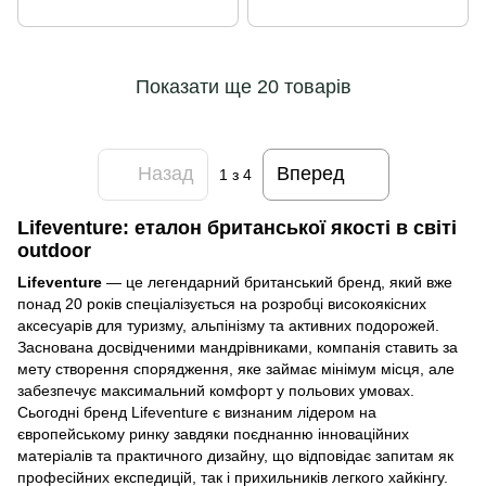
Показати ще 20 товарів
Назад
Вперед
1
з 4
Lifeventure: еталон британської якості в світі
outdoor
Lifeventure
— це легендарний британський бренд, який вже
понад 20 років спеціалізується на розробці високоякісних
аксесуарів для туризму, альпінізму та активних подорожей.
Заснована досвідченими мандрівниками, компанія ставить за
мету створення спорядження, яке займає мінімум місця, але
забезпечує максимальний комфорт у польових умовах.
Сьогодні бренд Lifeventure є визнаним лідером на
європейському ринку завдяки поєднанню інноваційних
матеріалів та практичного дизайну, що відповідає запитам як
професійних експедицій, так і прихильників легкого хайкінгу.