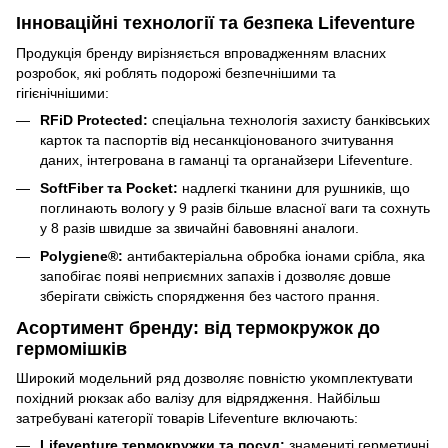
Інноваційні технології та безпека Lifeventure
Продукція бренду вирізняється впровадженням власних
розробок, які роблять подорожі безпечнішими та
гігієнічнішими:
RFiD Protected:
спеціальна технологія захисту банківських
карток та паспортів від несанкціонованого зчитування
даних, інтегрована в гаманці та органайзери Lifeventure.
SoftFiber та Pocket:
надлегкі тканини для рушників, що
поглинають вологу у 9 разів більше власної ваги та сохнуть
у 8 разів швидше за звичайні бавовняні аналоги.
Polygiene®:
антибактеріальна обробка іонами срібла, яка
запобігає появі неприємних запахів і дозволяє довше
зберігати свіжість спорядження без частого прання.
Асортимент бренду: від термокружок до
гермомішків
Широкий модельний ряд дозволяє повністю укомплектувати
похідний рюкзак або валізу для відрядження. Найбільш
затребувані категорії товарів Lifeventure включають:
Lifeventure термокружки та посуд:
знамениті герметичні