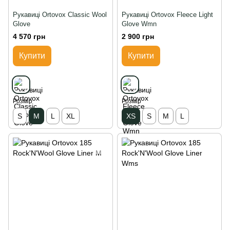
Рукавиці Ortovox Classic Wool
Рукавиці Ortovox Fleece Light
Glove
Glove Wmn
4 570 грн
2 900 грн
Купити
Купити
Розмір
Розмір
S
M
L
XL
XS
S
M
L