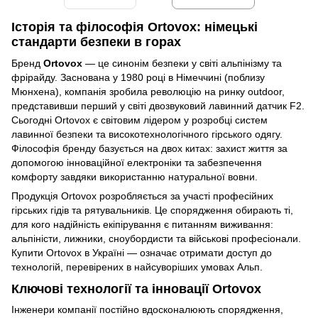
Історія та філософія Ortovox: німецькі
стандарти безпеки в горах
Бренд
Ortovox
— це синонім безпеки у світі альпінізму та
фрірайду. Заснована у 1980 році в Німеччині (поблизу
Мюнхена), компанія зробила революцію на ринку outdoor,
представивши перший у світі двозвуковий лавинний датчик F2.
Сьогодні Ortovox є світовим лідером у розробці систем
лавинної безпеки та високотехнологічного гірського одягу.
Філософія бренду базується на двох китах: захист життя за
допомогою інноваційної електроніки та забезпечення
комфорту завдяки використанню натуральної вовни.
Продукція Ortovox розробляється за участі професійних
гірських гідів та рятувальників. Це спорядження обирають ті,
для кого надійність екіпірування є питанням виживання:
альпіністи, лижники, сноубордисти та військові професіонали.
Купити Ortovox в Україні — означає отримати доступ до
технологій, перевірених в найсуворіших умовах Альп.
Ключові технології та інновації Ortovox
Інженери компанії постійно вдосконалюють спорядження,