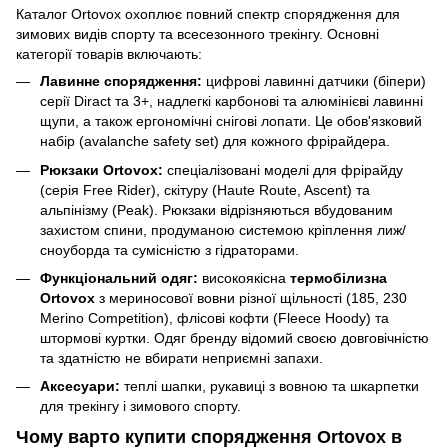
Каталог Ortovox охоплює повний спектр спорядження для
зимових видів спорту та всесезонного трекінгу. Основні
категорії товарів включають:
Лавинне спорядження:
цифрові лавинні датчики (біпери)
серії Diract та 3+, надлегкі карбонові та алюмінієві лавинні
щупи, а також ергономічні снігові лопати. Це обов'язковий
набір (avalanche safety set) для кожного фрірайдера.
Рюкзаки Ortovox:
спеціалізовані моделі для фрірайду
(серія Free Rider), скітуру (Haute Route, Ascent) та
альпінізму (Peak). Рюкзаки відрізняються вбудованим
захистом спини, продуманою системою кріплення лиж/
сноуборда та сумісністю з гідраторами.
Функціональний одяг:
високоякісна
термобілизна
Ortovox
з мериносової вовни різної щільності (185, 230
Merino Competition), флісові кофти (Fleece Hoody) та
штормові куртки. Одяг бренду відомий своєю довговічністю
та здатністю не вбирати неприємні запахи.
Аксесуари:
теплі шапки, рукавиці з вовною та шкарпетки
для трекінгу і зимового спорту.
Чому варто купити спорядження Ortovox в