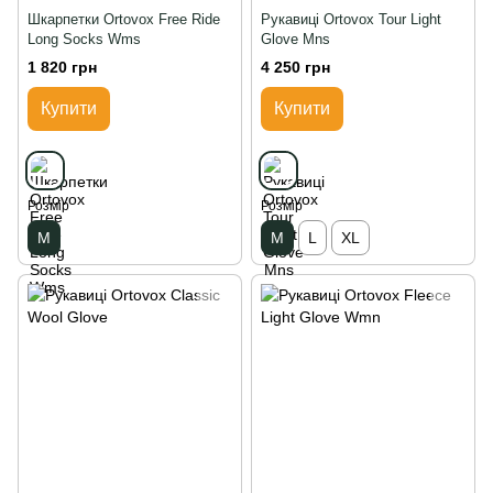
Шкарпетки Ortovox Free Ride
Рукавиці Ortovox Tour Light
Long Socks Wms
Glove Mns
1 820 грн
4 250 грн
Купити
Купити
Розмір
Розмір
M
M
L
XL