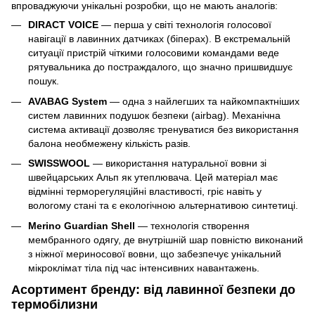
впроваджуючи унікальні розробки, що не мають аналогів:
DIRACT VOICE
— перша у світі технологія голосової
навігації в лавинних датчиках (біперах). В екстремальній
ситуації пристрій чіткими голосовими командами веде
рятувальника до постраждалого, що значно пришвидшує
пошук.
AVABAG System
— одна з найлегших та найкомпактніших
систем лавинних подушок безпеки (airbag). Механічна
система активації дозволяє тренуватися без використання
балона необмежену кількість разів.
SWISSWOOL
— використання натуральної вовни зі
швейцарських Альп як утеплювача. Цей матеріал має
відмінні терморегуляційні властивості, гріє навіть у
вологому стані та є екологічною альтернативою синтетиці.
Merino Guardian Shell
— технологія створення
мембранного одягу, де внутрішній шар повністю виконаний
з ніжної мериносової вовни, що забезпечує унікальний
мікроклімат тіла під час інтенсивних навантажень.
Асортимент бренду: від лавинної безпеки до
термобілизни