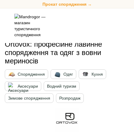
Прокат спорядження →
Ortovox: професійне лавинне спорядження та одяг з вовни м
Ortovox: професійне лавинне
спорядження та одяг з вовни
мериносів
Спорядження
Одяг
Кухня
Аксесуари
Водний туризм
Зимове спорядження
Розпродаж