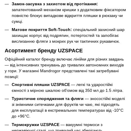
Замок-засувка з захистом від протікання:
запатентований механізм кришки з додатковим фіксатором
повністю блокує випадкове відкриття пляшки в рюкзаку чи
сумці.
Матове покриття Soft-Touch:
спеціальний захисний шар
захищає корпус від подряпин, потертостей та запобігає
вислизанню фляги з мокрих рук чи тактичних рукавичок.
Асортимент бренду UZSPACE
Офіційний каталог бренду включає лінійки для різних завдань
— від інтенсивних тренувань до тривалих автономних виходів
у гори. У магазині Mandrogor представлені такі затребувані
позиції:
Спортивні пляшки UZSPACE
— легкі та ударостійкі
ємності з мірною шкалою об'ємом від 350 мл до 1.5 літра.
Туристичне спорядження та фляги
— зносостійкі моделі
зі знімними ситечками для фруктів чи чаю, які підходять
для експлуатації в екстремальних температурах від -10°C
до +96°C.
Термокружки UZSPACE
— вакуумні термоси з
нержавіючої сталі, що тривалий час зберігають