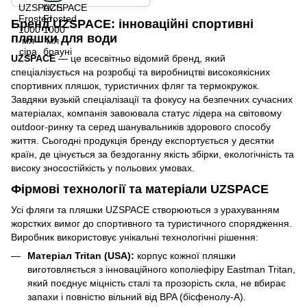
Бренд UZSPACE: інноваційні спортивні
пляшки для води
UZSPACE
— це всесвітньо відомий бренд, який
спеціалізується на розробці та виробництві високоякісних
спортивних пляшок, туристичних фляг та термокружок.
Завдяки вузькій спеціалізації та фокусу на безпечних сучасних
матеріалах, компанія завоювала статус лідера на світовому
outdoor-ринку та серед шанувальників здорового способу
життя. Сьогодні продукція бренду експортується у десятки
країн, де цінується за бездоганну якість збірки, екологічність та
високу зносостійкість у польових умовах.
Фірмові технології та матеріали UZSPACE
Усі фляги та пляшки UZSPACE створюються з урахуванням
жорстких вимог до спортивного та туристичного спорядження.
Виробник використовує унікальні технологічні рішення:
Матеріал Tritan (USA):
корпус кожної пляшки
виготовляється з інноваційного кополіефіру Eastman Tritan,
який поєднує міцність сталі та прозорість скла, не вбирає
запахи і повністю вільний від BPA (бісфенолу-А).