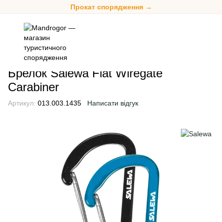
Прокат спорядження →
Аксесуари
Карабіни
Карабіни Salewa
Брелок Salewa Flat W
Брелок Salewa Flat Wiregate
Carabiner
Артикул:
013.003.1435
Написати відгук