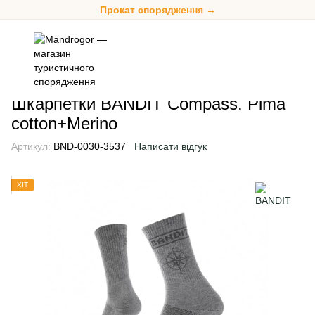
Прокат спорядження →
Одяг
Шкарпетки
Трекінгові шкарпетки
Трекінгові шкарпетк
Шкарпетки BANDIT Compass. Pima
cotton+Merino
Артикул:
BND-0030-3537
Написати відгук
ХІТ