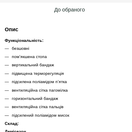
До обраного
Опис
Функціональність:
безшовні
пом'якшена стопа
вертикальний бандаж
підвищена терморегуляція
підсилена поліамідом пʼятка
вентиляційна сітка пагомілка
горизонтальний бандаж
вентиляційна сітка пальців
підсилений поліамідом мисок
Склад:
Демісезон