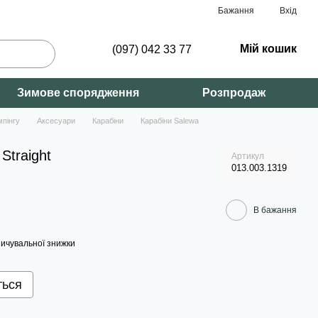
Бажання
Вхід
Мій кошик
(097) 042 33 77
Зимове спорядження
Розпродаж
мпінгу
Аксесуари
Карабіни
Карабіни Salewa
Straight
Артикул
013.003.1319
В бажання
ичувальної знижки
ться