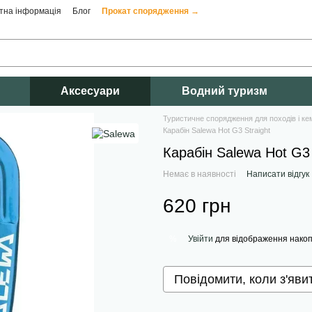
тна інформація
Блог
Прокат спорядження →
Аксесуари
Водний туризм
Туристичне спорядження для походів і ке
Карабін Salewa Hot G3 Straight
Карабін Salewa Hot G3 
Немає в наявності
Написати відгук
620 грн
Увійти
для відображення накоп
%
Повідомити, коли з'яви