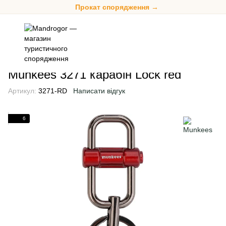
Прокат спорядження →
Аксесуари
Карабіни
Карабіни Munkees
Munkees 3271 караб
Munkees 3271 карабін Lock red
Артикул:
3271-RD
Написати відгук
6